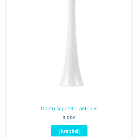
Dantų šepetėlio antgalis
3.00
€
Į krepšelį