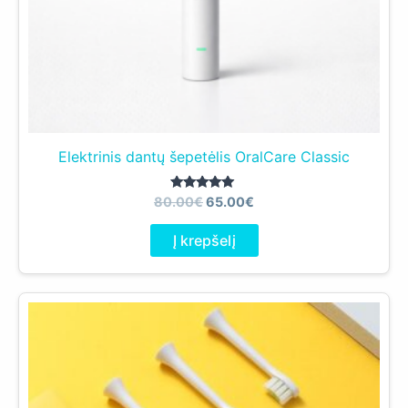
Elektrinis dantų šepetėlis OralCare Classic
Original
Current
Įvertinimas:
80.00
€
65.00
€
5.00
price
price
iš 5
was:
is:
Į krepšelį
80.00€.
65.00€.