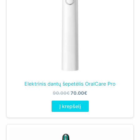
Elektrinis dantų šepetėlis OralCare Pro
Original
Current
90.00
€
70.00
€
price
price
was:
is:
Į krepšelį
90.00€.
70.00€.