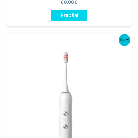
60.00
€
Į krepšelį
Sale!