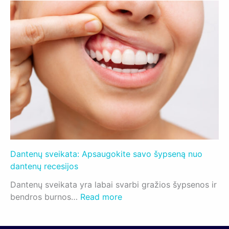
V
v
o
i
i
g
s
l
i
k
g
j
a
a
o
s
n
s
,
č
k
i
ą
ą
t
š
u
y
r
p
i
Dantenų sveikata: Apsaugokite savo šypseną nuo
s
t
dantenų recesijos
e
e
n
ž
Dantenų sveikata yra labai svarbi gražios šypsenos ir
ą
:
i
bendros burnos…
Read more
D
n
a
o