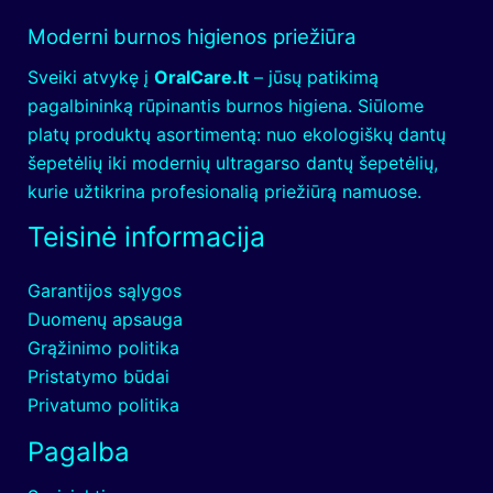
n
t
Moderni burnos higienos priežiūra
t
i
e
a
Sveiki atvykę į
OralCare.lt
– jūsų patikimą
n
p
pagalbininką rūpinantis burnos higiena. Siūlome
ų
i
platų produktų asortimentą: nuo ekologiškų dantų
s
e
šepetėlių iki modernių ultragarso dantų šepetėlių,
v
b
kurie užtikrina profesionalią priežiūrą namuose.
e
u
i
r
Teisinė informacija
k
n
a
o
Garantijos sąlygos
t
s
Duomenų apsauga
a
i
Grąžinimo politika
:
r
Pristatymo būdai
A
d
p
Privatumo politika
a
s
n
Pagalba
a
t
u
ų