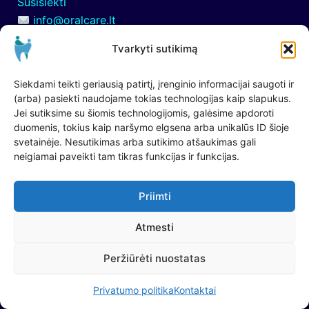
Susisiekti
g
p
info@oralcare.lt
o
r
Konsultacija telefonu
k
i
Tvarkyti sutikimą
I-VII 9.00 – 21.00
i
e
+37060451507
t
ž
Siekdami teikti geriausią patirtį, įrenginio informacijai saugoti ir
e
i
Paskyra
(arba) pasiekti naudojame tokias technologijas kaip slapukus.
s
ū
Jei sutiksime su šiomis technologijomis, galėsime apdoroti
a
r
duomenis, tokius kaip naršymo elgsena arba unikalūs ID šioje
Krepšelis
svetainėje. Nesutikimas arba sutikimo atšaukimas gali
v
ą
Atsiskaitymas
neigiamai paveikti tam tikras funkcijas ir funkcijas.
o
Mano paskyra
š
y
Priimti
p
s
Atmesti
Mūsų privalumai:
e
Peržiūrėti nuostatas
n
Ekologiškos ir saugios medžiagos.
ą
Greitas pristatymas visoje Europoje ir
Privatumo politika
Kontaktai
n
patogūs apmokėjimo būdai.
u