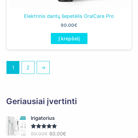
Elektrinis dantų šepetėlis OralCare Pro
90.00
€
Į krepšelį
1
2
→
Geriausiai įvertinti
Irigatorius
O
C
89.00
€
60.00
€
Įvertinimas: