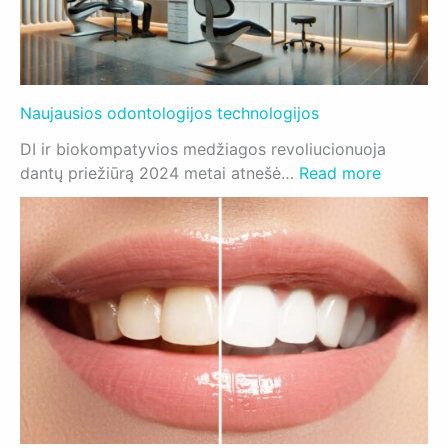
r
s
i
n
Naujausios odontologijos technologijos
i
ų
DI ir biokompatyvios medžiagos revoliucionuoja
š
:
dantų priežiūrą 2024 metai atnešė…
Read more
e
N
p
a
e
u
t
j
ė
a
l
u
i
s
ų
i
s
o
v
s
a
o