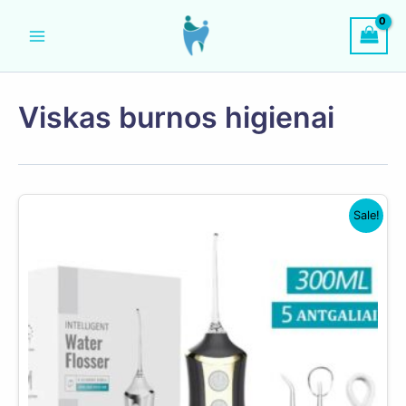
Pereiti
prie
turinio
Viskas burnos higienai
Sale!