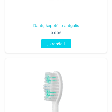
Dantų šepetėlio antgalis
3.00
€
Į krepšelį