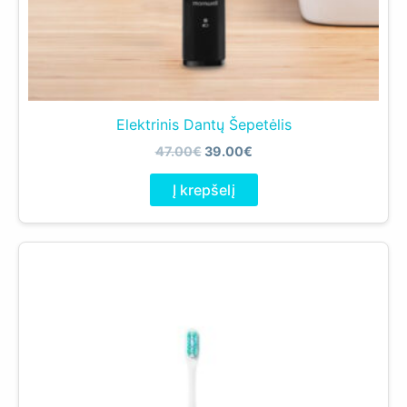
Elektrinis Dantų Šepetėlis
Original
Current
47.00
€
39.00
€
price
price
was:
is:
Į krepšelį
47.00€.
39.00€.