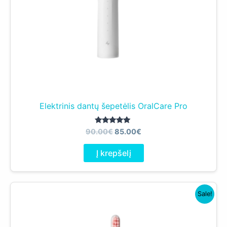
Elektrinis dantų šepetėlis OralCare Pro
Original
Current
Įvertinimas:
90.00
€
85.00
€
5.00
price
price
iš 5
was:
is:
Į krepšelį
90.00€.
85.00€.
Sale!