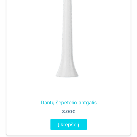
Dantų šepetėlio antgalis
3.00
€
Į krepšelį