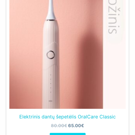
Elektrinis dantų šepetėlis OralCare Classic
Original
Current
80.00
€
65.00
€
price
price