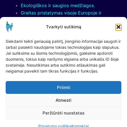
Ekologiškos ir saugios medžiagos.
Greitas pristatymas visoje Europoje ir
patogūs apmokėjimo būdai.
Tvarkyti sutikimą
Tik patikrinti ir kokybiški produktai jūsų
šypsenos sveikatai.
Siekdami teikti geriausią patirtį, įrenginio informacijai saugoti ir
(arba) pasiekti naudojame tokias technologijas kaip slapukus.
Pradėkite rūpintis savimi su
OralCare.lt
– ženkite
Jei sutiksime su šiomis technologijomis, galėsime apdoroti
pirmą žingsnį link baltų dantų ir sveikos šypsenos!
duomenis, tokius kaip naršymo elgsena arba unikalūs ID šioje
Primecore MB, įmonės kodas: 307535898,
svetainėje. Nesutikimas arba sutikimo atšaukimas gali
Juridinis adresas: Krokuvos g. 53-3, LT-09306,
neigiamai paveikti tam tikras funkcijas ir funkcijas.
Vilnius, Lituhania,
Mob.Tel.:
+37060451507
, email:
info@oralcare.lt
Priimti
Atmesti
Copyright © 2026 Oral Care
Peržiūrėti nuostatas
Privatumo politika
Kontaktai