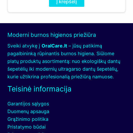
Į krepšelį
90.00€.
70.00€.
Moderni burnos higienos priežiūra
Sveiki atvykę į
OralCare.lt
– jūsų patikimą
pagalbininką rūpinantis burnos higiena. Siūlome
platų produktų asortimentą: nuo ekologiškų dantų
šepetėlių iki modernių ultragarso dantų šepetėlių,
kurie užtikrina profesionalią priežiūrą namuose.
Teisinė informacija
Garantijos sąlygos
Duomenų apsauga
Grąžinimo politika
Pristatymo būdai