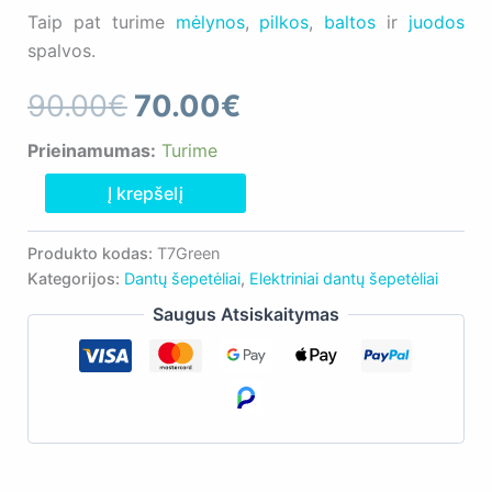
Taip pat turime
mėlynos
,
pilkos
,
baltos
ir
juodos
spalvos.
Original
Current
90.00
€
70.00
€
price
price
Prieinamumas:
Turime
produkto
Į krepšelį
was:
is:
kiekis:
OralCare
90.00€.
70.00€.
Pro
Produkto kodas:
T7Green
Elektrinis
Kategorijos:
Dantų šepetėliai
,
Elektriniai dantų šepetėliai
dantų
Saugus Atsiskaitymas
šepetėlis