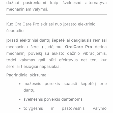
dažnai pasirenkami kaip švelnesnė alternatyva
mechaniniam valymui.
Kuo OralCare Pro skiriasi nuo įprasto elektrinio
šepetėlio
Įprasti elektriniai dantų šepetėliai daugiausia remiasi
mechaniniu šerelių judėjimu.
OralCare Pro
derina
mechaninį poveikį su aukšto dažnio vibracijomis,
todėl valymas gali būti efektyvus net ten, kur
šereliai tiesiogiai nepasiekia.
Pagrindiniai skirtumai:
mažesnis poreikis spausti šepetėlį prie
dantų,
švelnesnis poveikis dantenoms,
tolygesnis ir pastovesnis valymo