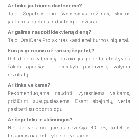
Ar tinka jautrioms dantenoms?
Taip. Šepetėlis turi švelnesnius režimus, skirtus
jautriems dantims ir dantenų priežiūrai.
Ar galima naudoti kiekvieną dieną?
Taip. OralCare Pro skirtas kasdienei burnos higienai.
Kuo jis geresnis už rankinį šepetėlį?
Dėl didelio vibracijų dažnio jis padeda efektyviau
šalinti apnašas ir palaikyti pastovesnį valymo
rezultatą.
Ar tinka vaikams?
Rekomenduojama naudoti vyresniems vaikams,
prižiūrint suaugusiesiems. Esant abejonių, verta
pasitarti su odontologu.
Ar šepetėlis triukšmingas?
Ne. Jo veikimo garsas neviršija 60 dB, todėl jis
tinkamas naudoti rytais ar vakarais.