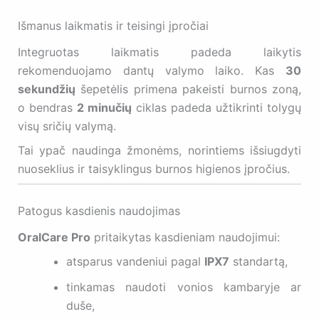
Išmanus laikmatis ir teisingi įpročiai
Integruotas laikmatis padeda laikytis
rekomenduojamo dantų valymo laiko. Kas
30
sekundžių
šepetėlis primena pakeisti burnos zoną,
o bendras
2 minučių
ciklas padeda užtikrinti tolygų
visų sričių valymą.
Tai ypač naudinga žmonėms, norintiems išsiugdyti
nuoseklius ir taisyklingus burnos higienos įpročius.
Patogus kasdienis naudojimas
OralCare Pro
pritaikytas kasdieniam naudojimui:
atsparus vandeniui pagal
IPX7
standartą,
tinkamas naudoti vonios kambaryje ar
duše,