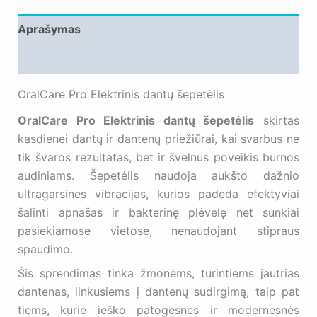
Aprašymas
Atsiliepimai (0)
OralCare Pro Elektrinis dantų šepetėlis
OralCare Pro Elektrinis dantų šepetėlis
skirtas
kasdienei dantų ir dantenų priežiūrai, kai svarbus ne
tik švaros rezultatas, bet ir švelnus poveikis burnos
audiniams. Šepetėlis naudoja aukšto dažnio
ultragarsines vibracijas, kurios padeda efektyviai
šalinti apnašas ir bakterinę plėvelę net sunkiai
pasiekiamose vietose, nenaudojant stipraus
spaudimo.
Šis sprendimas tinka žmonėms, turintiems jautrias
dantenas, linkusiems į dantenų sudirgimą, taip pat
tiems, kurie ieško patogesnės ir modernesnės