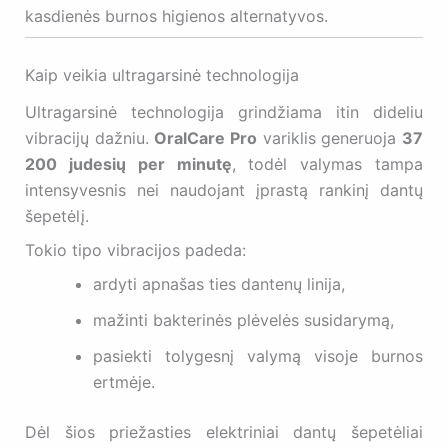
kasdienės burnos higienos alternatyvos.
Kaip veikia ultragarsinė technologija
Ultragarsinė technologija grindžiama itin dideliu
vibracijų dažniu.
OralCare Pro
variklis generuoja
37
200 judesių per minutę
, todėl valymas tampa
intensyvesnis nei naudojant įprastą rankinį dantų
šepetėlį.
Tokio tipo vibracijos padeda:
ardyti apnašas ties dantenų linija,
mažinti bakterinės plėvelės susidarymą,
pasiekti tolygesnį valymą visoje burnos
ertmėje.
Dėl šios priežasties elektriniai dantų šepetėliai