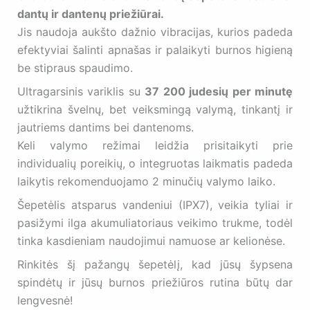
dantų ir dantenų priežiūrai.
Jis naudoja aukšto dažnio vibracijas, kurios padeda
efektyviai šalinti apnašas ir palaikyti burnos higieną
be stipraus spaudimo.
Ultragarsinis variklis su
37 200 judesių per minutę
užtikrina švelnų, bet veiksmingą valymą, tinkantį ir
jautriems dantims bei dantenoms.
Keli valymo režimai leidžia prisitaikyti prie
individualių poreikių, o integruotas laikmatis padeda
laikytis rekomenduojamo 2 minučių valymo laiko.
Šepetėlis atsparus vandeniui (IPX7), veikia tyliai ir
pasižymi ilga akumuliatoriaus veikimo trukme, todėl
tinka kasdieniam naudojimui namuose ar kelionėse.
Rinkitės šį pažangų šepetėlį, kad jūsų šypsena
spindėtų ir jūsų burnos priežiūros rutina būtų dar
lengvesnė!