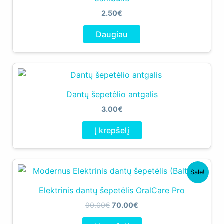
2.50
€
Daugiau
Dantų šepetėlio antgalis
3.00
€
Į krepšelį
Sale!
Elektrinis dantų šepetėlis OralCare Pro
Original
Current
90.00
€
70.00
€
price
price
was:
is: