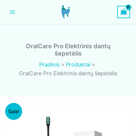
Pereiti
prie
turinio
OralCare Pro Elektrinis dantų
šepetėlis
Pradinis
Produktai
OralCare Pro Elektrinis dantų šepetėlis
Sale!